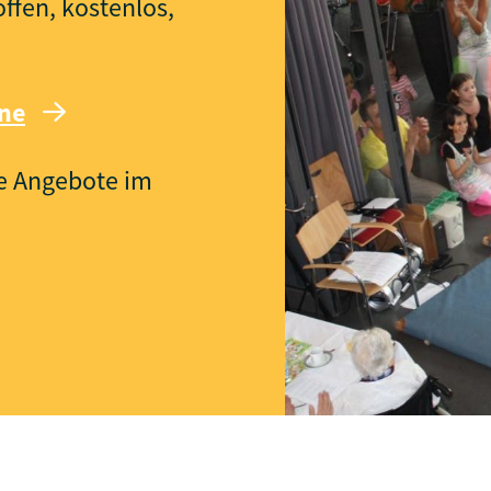
fen, kostenlos,
ine
re Angebote im