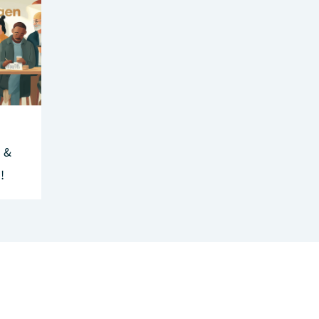
h &
!