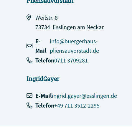
Pliensauvorstadt
Weilstr. 8
73734
Esslingen am Neckar
E-
info@buergerhaus-
Mail
pliensauvorstadt.de
Telefon
0711 3709281
Ingrid
Gayer
E-Mail
ingrid.gayer@esslingen.de
Telefon
+49 711 3512-2295