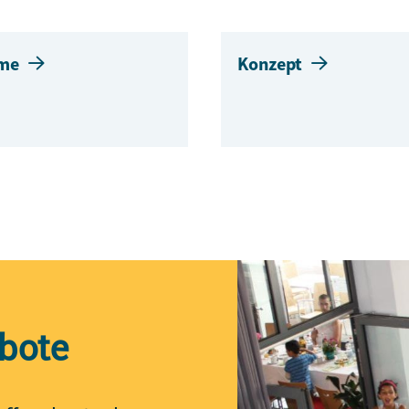
me
Konzept
bote