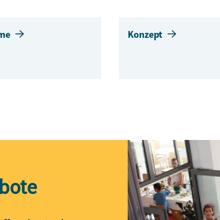
me
Konzept
bote