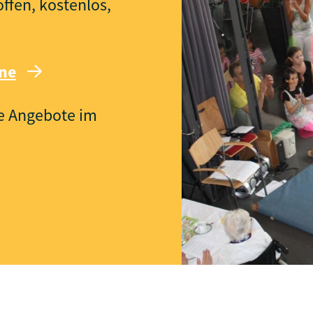
fen, kostenlos,
ine
re Angebote im