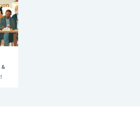
h &
!