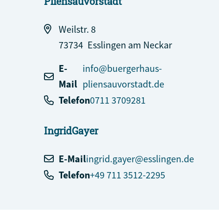
Pliensauvorstadt
Weilstr. 8
73734
Esslingen am Neckar
E-
info@buergerhaus-
Mail
pliensauvorstadt.de
Telefon
0711 3709281
Ingrid
Gayer
E-Mail
ingrid.gayer@esslingen.de
Telefon
+49 711 3512-2295