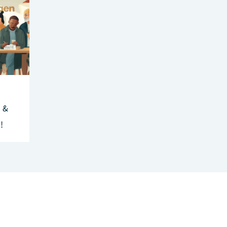
h &
!