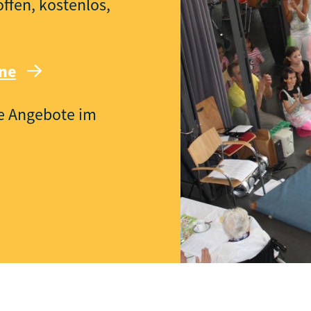
fen, kostenlos,
ine
re Angebote im