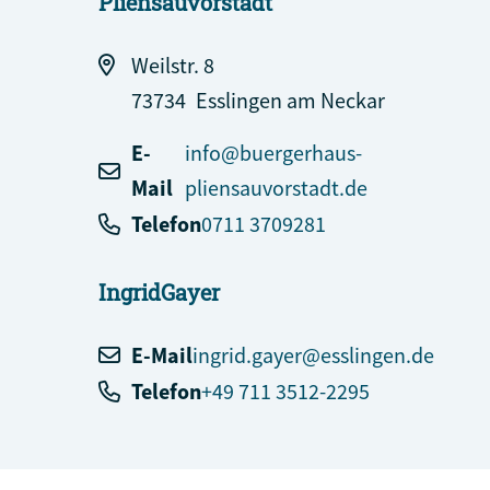
Pliensauvorstadt
Weilstr. 8
73734
Esslingen am Neckar
E-
info@buergerhaus-
Mail
pliensauvorstadt.de
Telefon
0711 3709281
Ingrid
Gayer
E-Mail
ingrid.gayer@esslingen.de
Telefon
+49 711 3512-2295