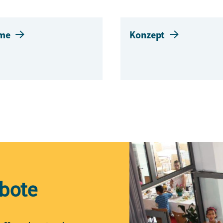
me
Konzept
bote