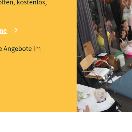
fen, kostenlos,
ine
re Angebote im