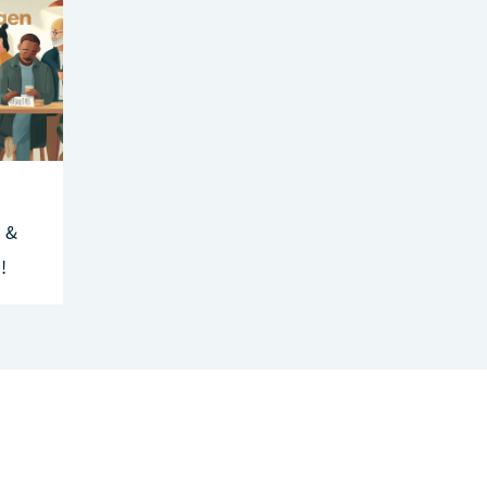
h &
!