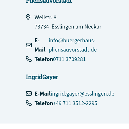
Pliensauvorstadt
Weilstr. 8
73734
Esslingen am Neckar
E-
info@buergerhaus-
Mail
pliensauvorstadt.de
Telefon
0711 3709281
Ingrid
Gayer
E-Mail
ingrid.gayer@esslingen.de
Telefon
+49 711 3512-2295