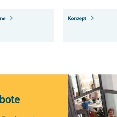
me
Konzept
bote