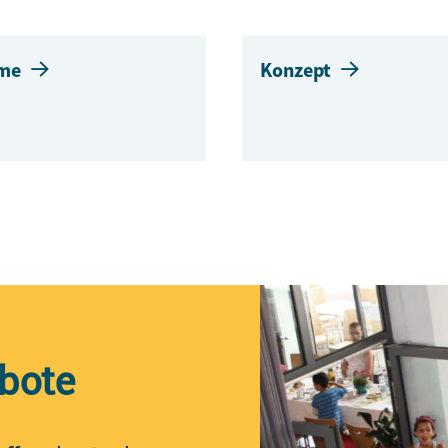
me
Konzept
bote