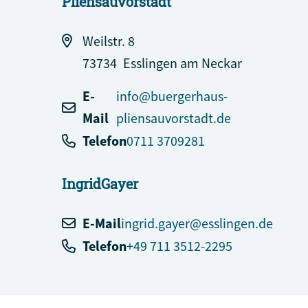
Pliensauvorstadt
Weilstr. 8
73734
Esslingen am Neckar
E-
info@buergerhaus-
Mail
pliensauvorstadt.de
Telefon
0711 3709281
Ingrid
Gayer
E-Mail
ingrid.gayer@esslingen.de
Telefon
+49 711 3512-2295