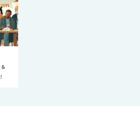
h &
!