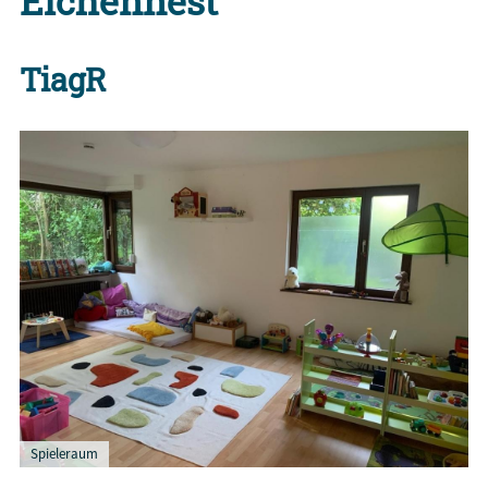
Eichennest
TiagR
Spieleraum