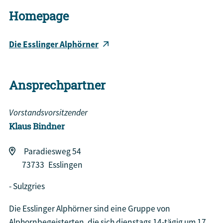
Homepage
Die Esslinger Alphörner
Ansprechpartner
Vorstandsvorsitzender
Klaus
Bindner
Paradiesweg 54
73733
Esslingen
Sulzgries
Die Esslinger Alphörner sind eine Gruppe von
Alphornbegeisterten, die sich dienstags 14-tägig um 17