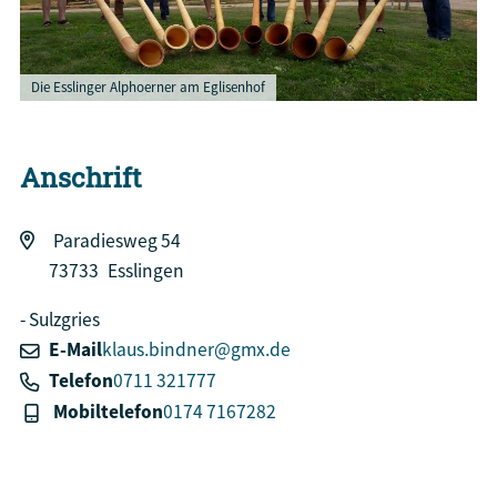
Die Esslinger Alphoerner am Eglisenhof
Anschrift
Paradiesweg 54
73733
Esslingen
Sulzgries
E-Mail
klaus.bindner@gmx.de
Telefon
0711 321777
Mobiltelefon
0174 7167282