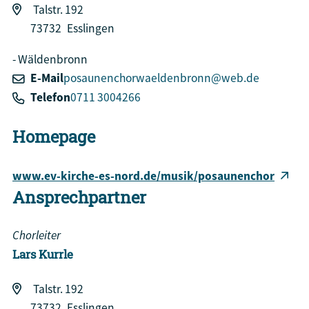
Talstr. 192
73732
Esslingen
Wäldenbronn
E-Mail
posaunenchorwaeldenbronn@web.de
Telefon
0711 3004266
Homepage
www.ev-kirche-es-nord.de/musik/posaunenchor
Ansprechpartner
Chorleiter
Lars
Kurrle
Talstr. 192
73732
Esslingen