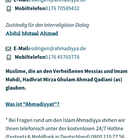
Mobiltelefon
0176 70589432
Zuständig für den Interreligiöser Dialog
Abdul Mutaal
Ahmad
E-Mail
esslingen@ahmadiyya.de
Mobiltelefon
0176 45765778
Muslime, die an den Verheißenen Messias und Imam
Mahdi, Hadhrat Mirza Ghulam Ahmad Qadiani (as)
glauben.
Was ist "Ahmadiyyat"?
* Bei Fragen rund um den Islam Ahmadiyya stehen wir
Ihnen telefonisch unter der
kostenlosen
24/7 Hotline
(Festnetz & Mobilfunk in Deutschland) 0800 210 77 58