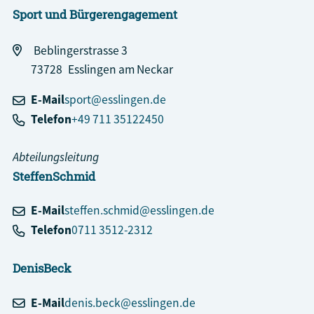
Sport und Bürgerengagement
Beblingerstrasse 3
73728
Esslingen am Neckar
E-Mail
sport@esslingen.de
Telefon
+49 711 35122450
Abteilungsleitung
Steffen
Schmid
E-Mail
steffen.schmid@esslingen.de
Telefon
0711 3512-2312
Denis
Beck
E-Mail
denis.beck@esslingen.de