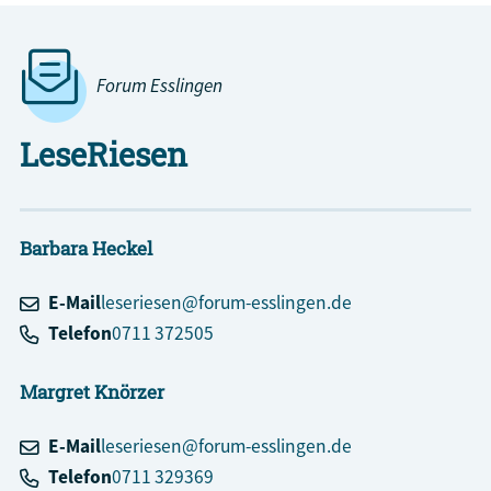
Forum Esslingen
LeseRiesen
Barbara
Heckel
E-Mail
leseriesen@forum-esslingen.de
Telefon
0711 372505
Margret
Knörzer
E-Mail
leseriesen@forum-esslingen.de
Telefon
0711 329369