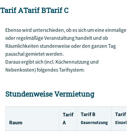
Tarif A
Tarif B
Tarif C
Ebenso wird unterschieden, ob es sich um eine einmalige
oder regelmäßige Veranstaltung handelt und ob
Räumlichkeiten stundenweise oder den ganzen Tag
pauschal gemietet werden.
Daraus ergibt sich (incl. Küchennutzung und
Nebenkosten) folgendes Tarifsystem:
Stundenweise Vermietung
Tarif B
Tarif B
Tarif
Raum
A
Dauernutzung
Einzelnu