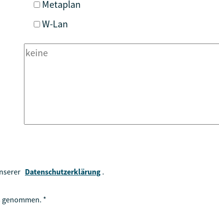
Metaplan
W-Lan
 unserer
Datenschutzerklärung
.
nis genommen.
*