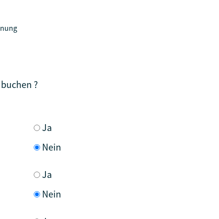
chnung
 buchen ?
Ja
Nein
Ja
Nein