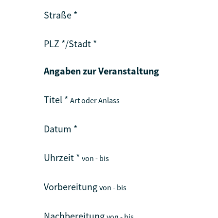
Straße
*
PLZ
*
/
Stadt
*
Angaben zur Veranstaltung
Titel
*
Art oder Anlass
Datum
*
Uhrzeit
*
von - bis
Vorbereitung
von - bis
Nachbereitung
von - bis