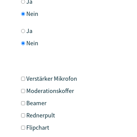
Ja
Nein
Ja
Nein
Verstärker Mikrofon
Moderationskoffer
Beamer
Rednerpult
Flipchart