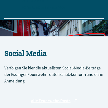
Social Media
Veranstaltungskalender
Social Media
Verfolgen Sie hier die aktuellsten Social-Media-Beiträge
der Esslinger Feuerwehr - datenschutzkonform und ohne
Anmeldung.
Hauptamtliche und Freiwillige –
alle Feuerwehr-Posts
zusammen unschlagbar