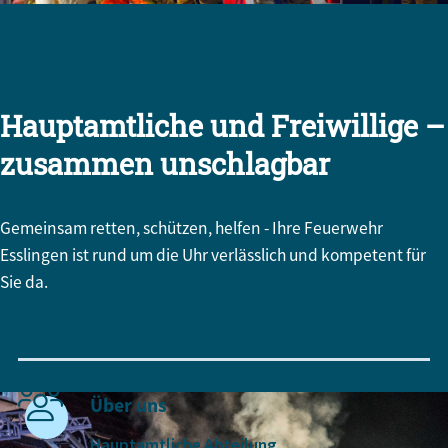
Hauptamtliche und Freiwillige –
zusammen unschlagbar
Gemeinsam retten, schützen, helfen - Ihre Feuerwehr
Startseite
Stadt und Politik
Feuerwehr
Esslingen ist rund um die Uhr verlässlich und kompetent für
Sie da.
Feuerwehr kompakt
Über uns
Hauptamtliche Abteilung