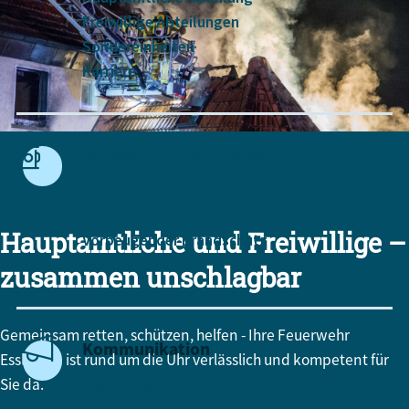
Freiwillige Abteilungen
Sondereinheiten
Karriere
Service und Information
Im Notfall
Prävention
Hauptamtliche und Freiwillige –
Vorbeugender Brandschutz
Geschichte
zusammen unschlagbar
Gemeinsam retten, schützen, helfen - Ihre Feuerwehr
Kommunikation
Esslingen ist rund um die Uhr verlässlich und kompetent für
Sie da.
Nachrichten