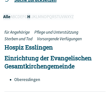
Alle
A
B
C
D
E
F
G
H
I
J
K
L
M
N
O
P
Q
R
S
T
U
V
W
X
Y
Z
für Angehörige
Pflege und Unterstützung
Sterben und Tod
Vorsorgende Verfügungen
Hospiz Esslingen
Einrichtung der Evangelischen
Gesamtkirchengemeinde
Oberesslingen