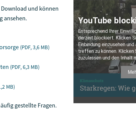
um Download und können
ng ansehen.
orsorge
(PDF, 3,6
MB
)
rten
(PDF, 6,3
MB
)
1,2
MB
)
äufig gestellte Fragen.