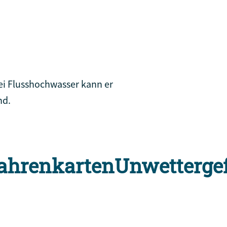
bei Flusshochwasser kann er
nd.
ahrenkarten
Unwetterge