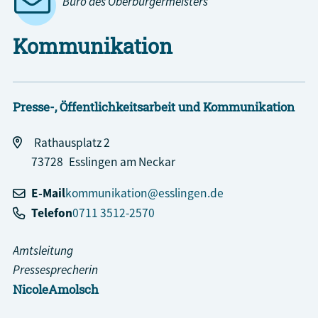
Büro des Oberbürgermeisters
Kommunikation
Presse-, Öffentlichkeitsarbeit und Kommunikation
Rathausplatz 2
73728
Esslingen am Neckar
E-Mail
kommunikation@esslingen.de
Telefon
0711 3512-2570
Amtsleitung
Pressesprecherin
Nicole
Amolsch