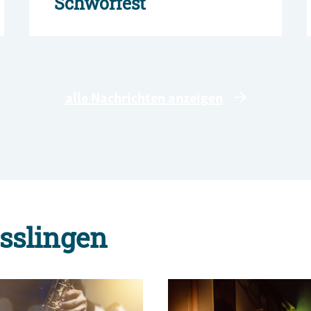
Schwörfest
alle Nachrichten anzeigen
sslingen