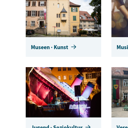
Museen · Kunst
Musi
Jugend · Soziokultur
Vere