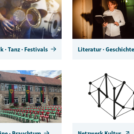
k · Tanz · Festivals
Literatur · Geschicht
ine · Brauchtum
Netzwerk Kultur