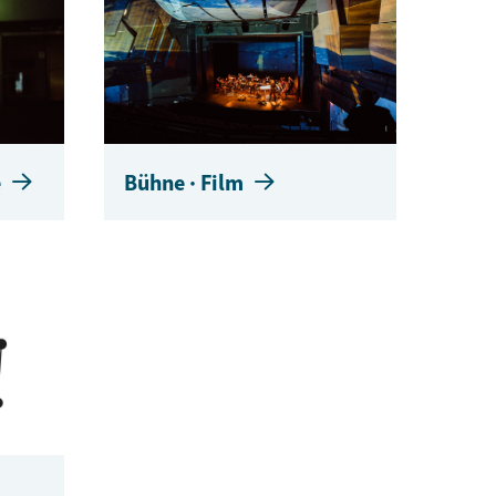
Bühne · Film
e