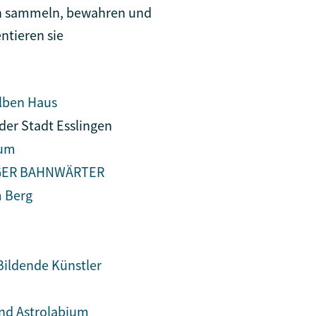
een sammeln, bewahren und
ntieren sie
lben Haus
 der Stadt Esslingen
eum
NGER BAHNWÄRTER
 Berg
n
Bildende Künstler
nd Astrolabium