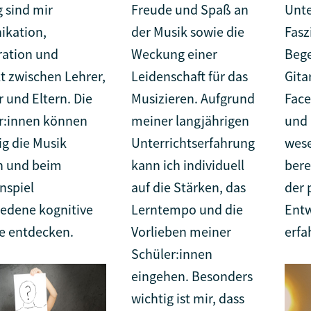
g sind mir
Freude und Spaß an
Unte
kation,
der Musik sowie die
Fasz
ation und
Weckung einer
Bege
t zwischen Lehrer,
Leidenschaft für das
Gitar
 und Eltern. Die
Musizieren. Aufgrund
Face
r:innen können
meiner langjährigen
und 
tig die Musik
Unterrichtserfahrung
wese
n und beim
kann ich individuell
bere
nspiel
auf die Stärken, das
der 
iedene kognitive
Lerntempo und die
Entw
e entdecken.
Vorlieben meiner
erfa
Schüler:innen
eingehen. Besonders
wichtig ist mir, dass