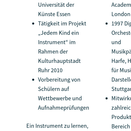
Universität der
Academy
Künste Essen
London
Tätigkeit im Projekt
1997 Di
„Jedem Kind ein
Orchest
Instrument“ im
und
Rahmen der
Musikp
Kulturhauptstadt
Harfe, 
Ruhr 2010
für Mus
Vorbereitung von
Darstel
Schülern auf
Stuttga
Wettbewerbe und
Mitwirk
Aufnahmeprüfungen
zahlrei
Produkt
Ein Instrument zu lernen,
Bereich