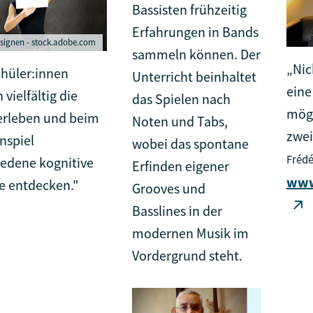
Bassisten frühzeitig
Erfahrungen in Bands
signen - stock.adobe.com
sammeln können. Der
„Nic
chüler:innen
Unterricht beinhaltet
eine
vielfältig die
das Spielen nach
mögl
erleben und beim
Noten und Tabs,
zwe
nspiel
wobei das spontane
Frédé
iedene kognitive
Erfinden eigener
www
e entdecken."
Grooves und
Basslines in der
modernen Musik im
Vordergrund steht.