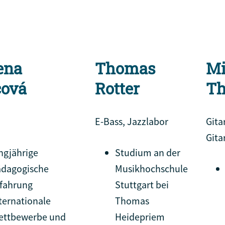
ena
Thomas
Mi
cová
Rotter
Th
E-Bass, Jazzlabor
Gita
Gita
ngjährige
Studium an der
ädagogische
Musikhochschule
fahrung
Stuttgart bei
ternationale
Thomas
ettbewerbe und
Heidepriem