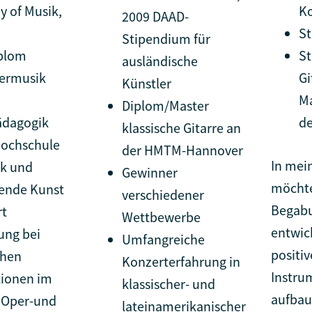
 of Musik,
Ko
2009 DAAD-
S
Stipendium für
plom
St
ausländische
ermusik
Gi
Künstler
Ma
Diplom/Master
ädagogik
de
klassische Gitarre an
Hochschule
der HMTM-Hannover
In mei
ik und
Gewinner
möchte
lende Kunst
verschiedener
Begabu
rt
Wettbewerbe
entwic
ung bei
Umfangreiche
positiv
chen
Konzerterfahrung in
Instru
ionen im
klassischer- und
aufbau
 Oper-und
lateinamerikanischer