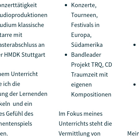
nzerttätigkeit
Konzerte,
tudioproduktionen
Tourneen,
udium klassische
Festivals in
tarre mit
Europa,
sterabschluss an
Südamerika
r HMDK Stuttgart
Bandleader
Projekt TRQ, CD
nem Unterricht
Traumzeit mit
 ich die
eigenen
ng der Lernenden
Kompositionen
keln und ein
es Gefühl des
Im Fokus meines
mentenspiels
Unterrichts steht die
en.
Vermittlung von
Mein