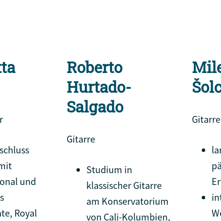
tta
Roberto
Mil
Hurtado-
Šol
Salgado
r
Gitarre
Gitarre
schluss
la
mit
p
Studium in
ional und
Er
klassischer Gitarre
s
in
am Konservatorium
ate, Royal
W
von Cali-Kolumbien,