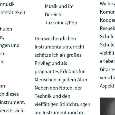
Wichti
rmusik
Musik und im
Komuni
htstätigkeit
Bereich
Kooper
Jazz/Rock/Pop
Respek
hulen
Schüler
n,
Den wöchentlichen
Schüle
ingen und
Instrumentalunterricht
vielfäl
rn-
schätze ich als großes
erlebe
en
Privileg und als
Gitarre
prägnantes Erlebnis für
versch
Menschen in jedem Alter.
ium
Aspekt
Neben den Noten, der
ch dieses
Technik und den
Instrument.
vielfältigen Stilrichtungen
ereits viele
am Instrument möchte