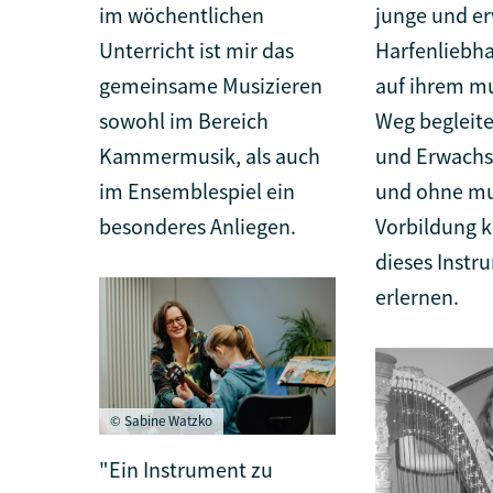
im wöchentlichen
junge und e
Unterricht ist mir das
Harfenliebh
gemeinsame Musizieren
auf ihrem mu
sowohl im Bereich
Weg begleite
Kammermusik, als auch
und Erwachs
im Ensemblespiel ein
und ohne mu
besonderes Anliegen.
Vorbildung 
dieses Instr
erlernen.
© Sabine Watzko
"Ein Instrument zu