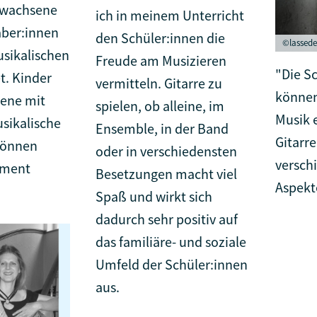
rwachsene
ich in meinem Unterricht
aber:innen
den Schüler:innen die
©lassede
sikalischen
Freude am Musizieren
"Die S
t. Kinder
vermitteln. Gitarre zu
können 
ene mit
spielen, ob alleine, im
Musik 
sikalische
Ensemble, in der Band
Gitarre
können
oder in verschiedensten
versch
ument
Besetzungen macht viel
Aspekt
Spaß und wirkt sich
dadurch sehr positiv auf
das familiäre- und soziale
Umfeld der Schüler:innen
aus.