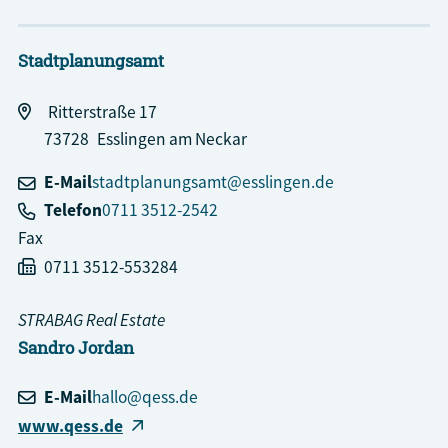
Stadtplanungsamt
Ritterstraße 17
73728
Esslingen am Neckar
E-Mail
stadtplanungsamt@esslingen.de
Telefon
0711 3512-2542
Fax
0711 3512-553284
STRABAG Real Estate
Sandro
Jordan
E-Mail
hallo@qess.de
www.qess.de