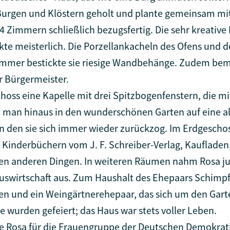
 Burgen und Klöstern geholt und plante gemeinsam mit
24 Zimmern schließlich bezugsfertig. Die sehr kreative
ickte meisterlich. Die Porzellankacheln des Ofens un
Zimmer bestickte sie riesige Wandbehänge. Zudem bema
r Bürgermeister.
oss eine Kapelle mit drei Spitzbogenfenstern, die m
h man hinaus in den wunderschönen Garten auf eine al
n den sie sich immer wieder zurückzog. Im Erdgeschoss
t Kinderbüchern vom J. F. Schreiber-Verlag, Kaufladen
en anderen Dingen. In weiteren Räumen nahm Rosa j
Hauswirtschaft aus. Zum Haushalt des Ehepaars Schim
auen und ein Weingärtnerehepaar, das sich um den Gar
wurden gefeiert; das Haus war stets voller Leben.
e Rosa für die Frauengruppe der Deutschen Demokrati