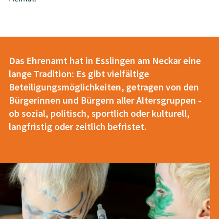
Das Ehrenamt hat in Esslingen am Neckar eine
lange Tradition: Es gibt vielfältige
Beteiligungsmöglichkeiten, getragen von den
Bürgerinnen und Bürgern aller Altersgruppen -
ob sozial, politisch, sportlich oder kulturell,
langfristig oder zeitlich befristet.