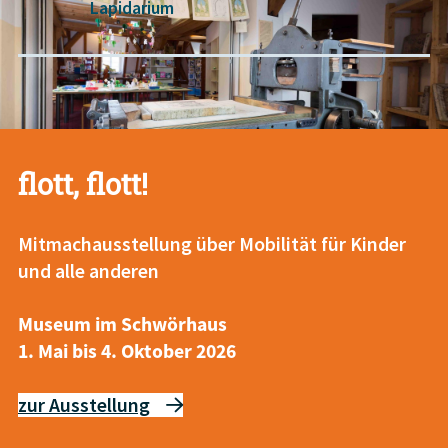
Lapidarium
flott, flott!
Mitmachausstellung über Mobilität für Kinder
und alle anderen
Museen in Esslingen
Museum im Schwörhaus
1. Mai bis 4. Oktober 2026
Welten aus Papier
Den J. F. Schreiber-Verlag und seine Kartonmodelle und
zur Ausstellung
Bücher entdecken und selbst kreativ werden.