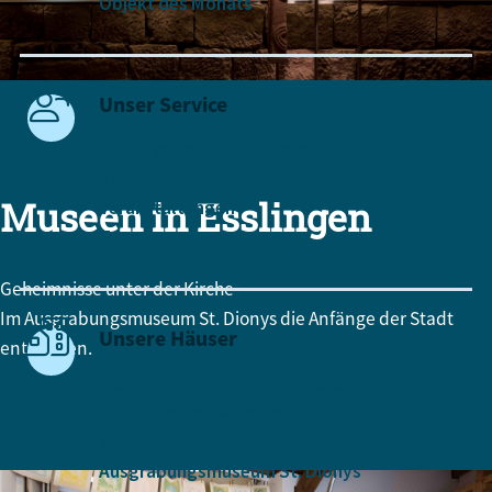
Objekt des Monats
Unser Service
Öffnungszeiten und Preise
News
Museen in Esslingen
Veranstaltungen
Team
Geheimnisse unter der Kirche
Im Ausgrabungsmuseum St. Dionys die Anfänge der Stadt
Unsere Häuser
entdecken.
Stadtmuseum im Gelben Haus
J. F. Schreiber-Museum
Museum im Schwörhaus
Ausgrabungsmuseum St. Dionys