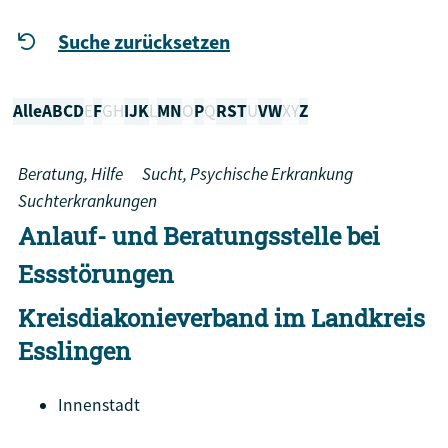
Suche zurücksetzen
Alle
A
B
C
D
E
F
G
H
I
J
K
L
M
N
O
P
Q
R
S
T
U
V
W
X
Y
Z
Beratung, Hilfe
Sucht, Psychische Erkrankung
Suchterkrankungen
Anlauf- und Beratungsstelle bei
Essstörungen
Kreisdiakonieverband im Landkreis
Esslingen
Innenstadt