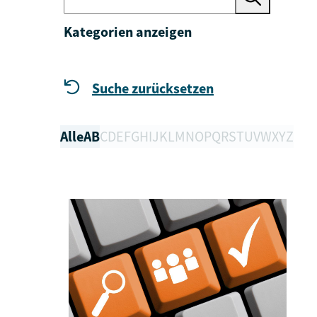
Kategorien anzeigen
Suche zurücksetzen
Alle
A
B
C
D
E
F
G
H
I
J
K
L
M
N
O
P
Q
R
S
T
U
V
W
X
Y
Z