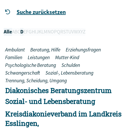
Suche zurücksetzen
Alle
A
B
C
D
E
F
G
H
I
J
K
L
M
N
O
P
Q
R
S
T
U
V
W
X
Y
Z
Ambulant
Beratung, Hilfe
Erziehungsfragen
Familien
Leistungen
Mutter-Kind
Psychologische Beratung
Schulden
Schwangerschaft
Sozial-, Lebensberatung
Trennung, Scheidung, Umgang
Diakonisches Beratungszentrum
Sozial- und Lebensberatung
Kreisdiakonieverband im Landkreis
Esslingen,