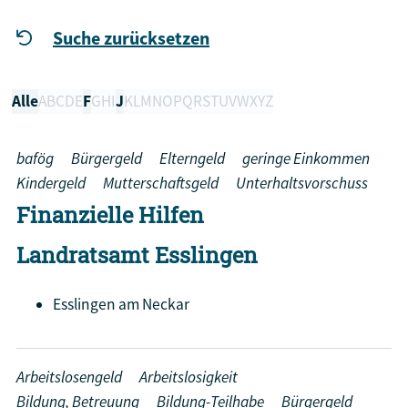
Suche zurücksetzen
Alle
A
B
C
D
E
F
G
H
I
J
K
L
M
N
O
P
Q
R
S
T
U
V
W
X
Y
Z
bafög
Bürgergeld
Elterngeld
geringe Einkommen
Kindergeld
Mutterschaftsgeld
Unterhaltsvorschuss
Finanzielle Hilfen
Landratsamt Esslingen
Esslingen am Neckar
Arbeitslosengeld
Arbeitslosigkeit
Bildung, Betreuung
Bildung-Teilhabe
Bürgergeld