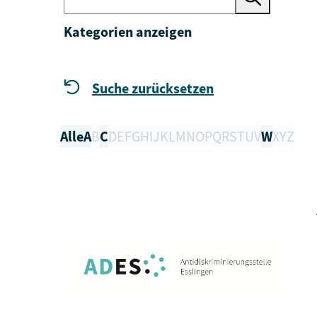
Kategorien anzeigen
Suche zurücksetzen
Alle
A
B
C
D
E
F
G
H
I
J
K
L
M
N
O
P
Q
R
S
T
U
V
W
X
Y
Z