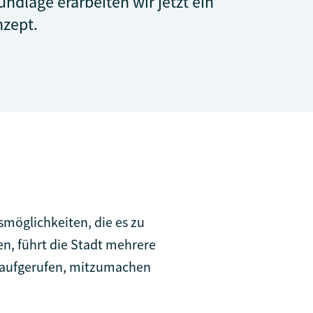
undlage erarbeiten wir jetzt ein
zept.
möglichkeiten, die es zu
en, führt die Stadt mehrere
d aufgerufen, mitzumachen