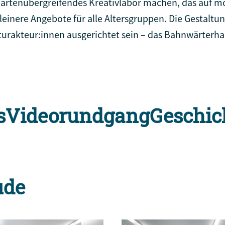
artenübergreifendes Kreativlabor machen, das auf m
einere Angebote für alle Altersgruppen. Die Gestaltun
turakteur:innen ausgerichtet sein – das Bahnwärterhaus
s
Videorundgang
Geschic
ude