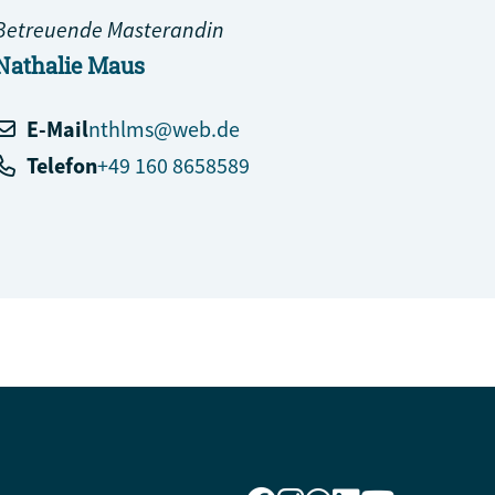
Betreuende Masterandin
Nathalie
Maus
E-Mail
nthlms@web.de
Telefon
+49 160 8658589