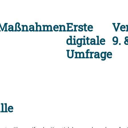
Maßnahmen
Erste
Ve
digitale
9.
Umfrage
lle